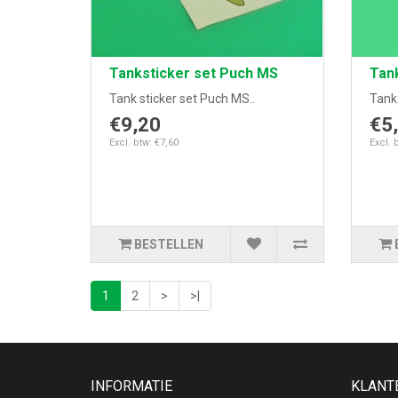
Tanksticker set Puch MS
Tan
Tank sticker set Puch MS..
Tank 
€9,20
€5
Excl. btw: €7,60
Excl. 
BESTELLEN
1
2
>
>|
INFORMATIE
KLANT