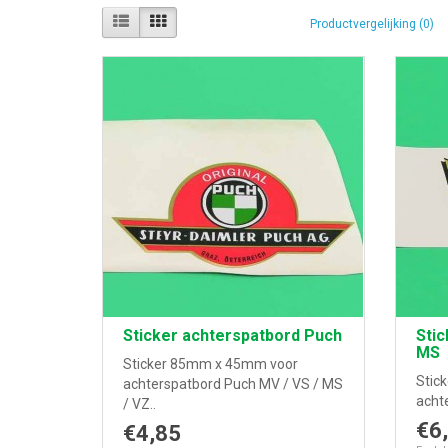
Productvergelijking (0)
Sticker achterspatbord Puch
Stic
MS
Sticker 85mm x 45mm voor
Stic
achterspatbord Puch MV / VS / MS
acht
/ VZ..
€6
€4,85