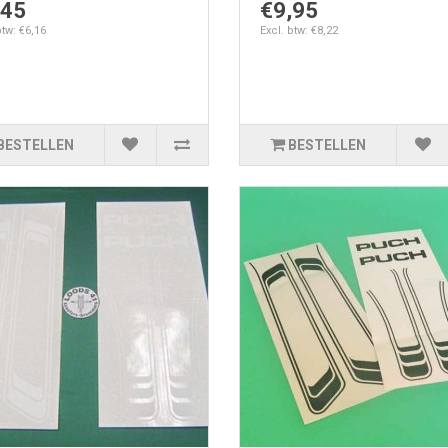
,45
€9,95
btw: €6,16
Excl. btw: €8,22
BESTELLEN
BESTELLEN