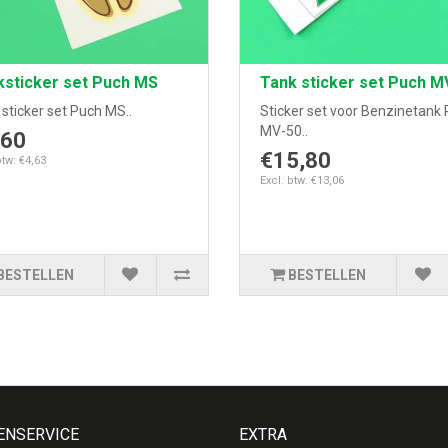
ksticker set Puch MS
Tank sticker set Puch M
sticker set Puch MS..
Sticker set voor Benzinetank
MV-50..
,60
€15,80
btw: €4,63
Excl. btw: €13,06
BESTELLEN
BESTELLEN
ENSERVICE
EXTRA