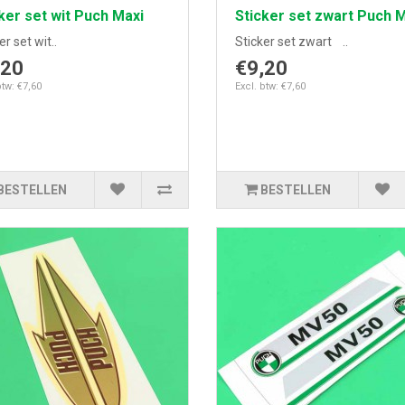
ker set wit Puch Maxi
Sticker set zwart Puch 
er set wit..
Sticker set zwart ..
,20
€9,20
btw: €7,60
Excl. btw: €7,60
BESTELLEN
BESTELLEN