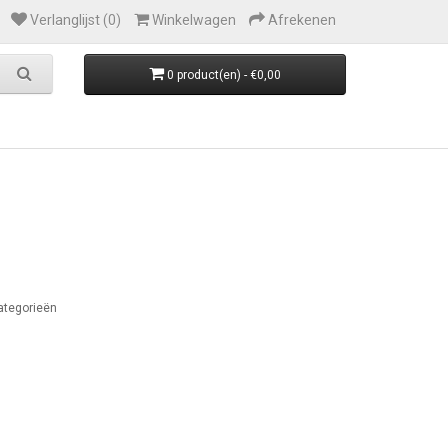
Verlanglijst (0)
Winkelwagen
Afrekenen
0 product(en) - €0,00
ategorieën