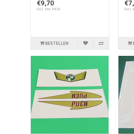
€9,70
€7
Excl. btw: €8,02
Excl. 
BESTELLEN