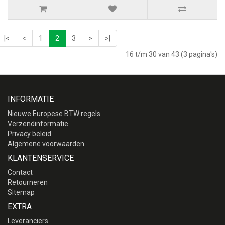
|<
<
1
2
3
>
>|
16 t/m 30 van 43 (3 pagina's)
INFORMATIE
Nieuwe Europese BTW regels
Verzendinformatie
Privacy beleid
Algemene voorwaarden
KLANTENSERVICE
Contact
Retourneren
Sitemap
EXTRA
Leveranciers