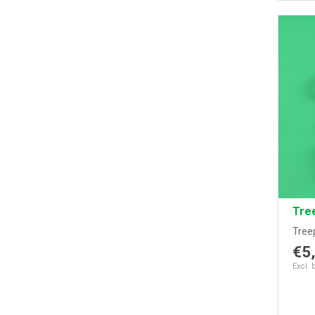
Tree
Treep
€5
Excl. 