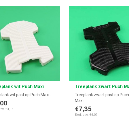
plank wit Puch Maxi
Treeplank zwart Puch M
lank wit past op Puch Maxi..
Treeplank zwart past op Puch
Maxi..
,00
€7,35
btw: €4,13
Excl. btw: €6,07