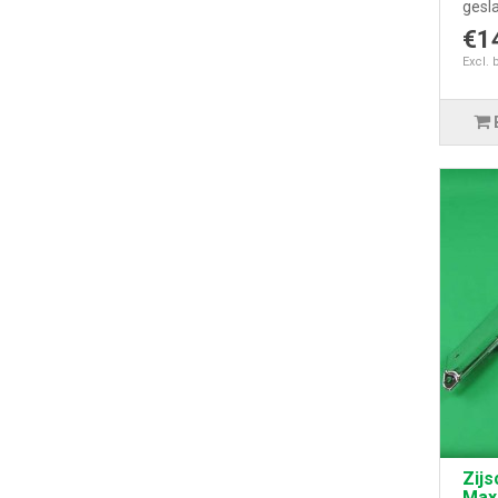
gesl
€1
Excl. 
Zij
Max