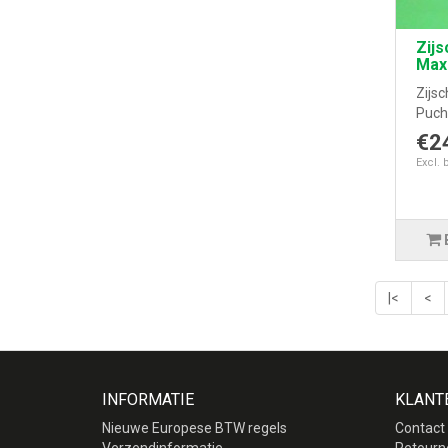
Zijs
Max
Zijsc
Puch 
€2
Excl. 
|<
<
INFORMATIE
KLANT
Nieuwe Europese BTW regels
Contact