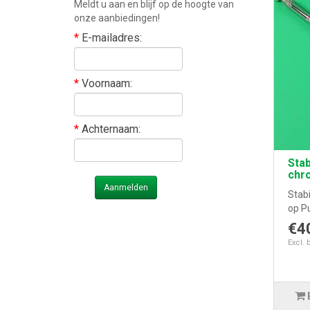
Meldt u aan en blijf op de hoogte van
onze aanbiedingen!
*
E-mailadres:
*
Voornaam:
*
Achternaam:
Stab
chr
Aanmelden
Stab
op Pu
€4
Excl. 