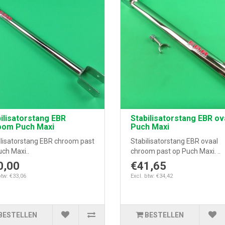
ilisatorstang EBR
Stabilisatorstang EBR ov
oom Puch Maxi
Puch Maxi
ilisatorstang EBR chroom past
Stabilisatorstang EBR ovaal
ch Maxi..
chroom past op Puch Maxi. ..
0,00
€41,65
btw: €33,06
Excl. btw: €34,42
BESTELLEN
BESTELLEN