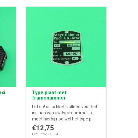
axi
Type plaat met
framenummer
Let op! dit artikel is alleen voor het
inslaan van uw type nummer, u
moet hierbij nog wel het type p..
€12,75
Excl. btw: €10,54