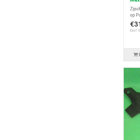
Zijs
op Pu
€3
Excl. 