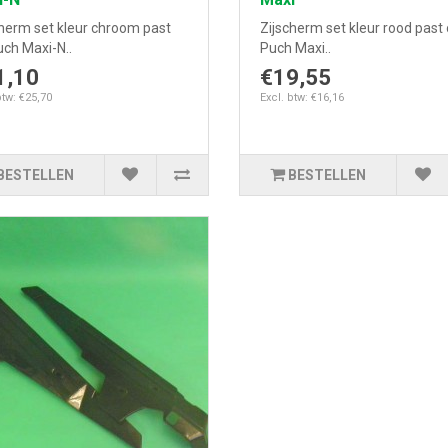
cherm set kleur chroom past
Zijscherm set kleur rood past
ch Maxi-N..
Puch Maxi..
1,10
€19,55
btw: €25,70
Excl. btw: €16,16
BESTELLEN
BESTELLEN