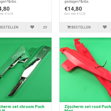
agen?&nbs..
geslagen?&nbs..
4,80
€14,80
btw: €12,23
Excl. btw: €12,23
BESTELLEN
BESTELLEN
scherm set chroom Puch
Zijscherm set rood Puch
i-N
Maxi