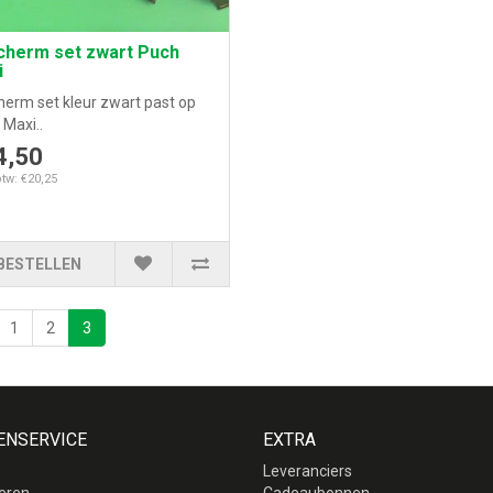
cherm set zwart Puch
i
herm set kleur zwart past op
Maxi..
4,50
btw: €20,25
BESTELLEN
1
2
3
ENSERVICE
EXTRA
Leveranciers