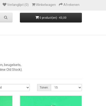
Verlanglijst (0)
Winkelwagen
Afrekenen
0 product(en) - €0,00
n, beugelsets,
(New Old Stock).
Tonen: