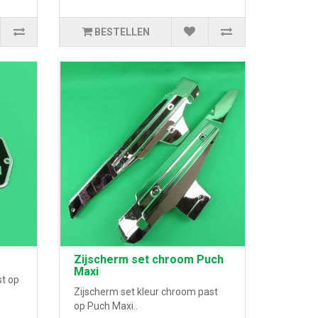
BESTELLEN
Zijscherm set chroom Puch
Maxi
st op
Zijscherm set kleur chroom past
op Puch Maxi..