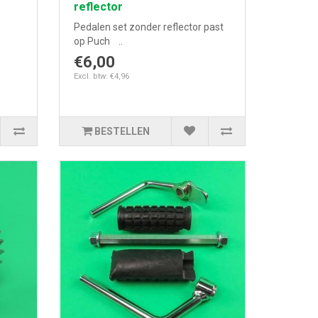
reflector
Pedalen set zonder reflector past
op Puch ..
€6,00
Excl. btw: €4,96
BESTELLEN