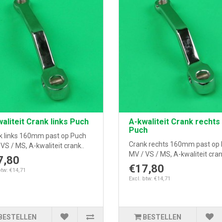
aliteit Crank links Puch
A-kwaliteit Crank rechts
Puch
k links 160mm past op Puch
Crank rechts 160mm past op
VS / MS, A-kwaliteit crank..
MV / VS / MS, A-kwaliteit cran
7,80
€17,80
btw: €14,71
Excl. btw: €14,71
BESTELLEN
BESTELLEN