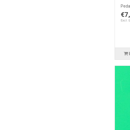
Pedal
€7
Excl. 