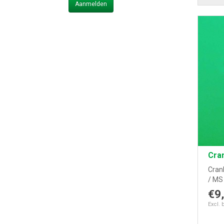
Aanmelden
Cra
Cran
/ MS 
€9
Excl. 