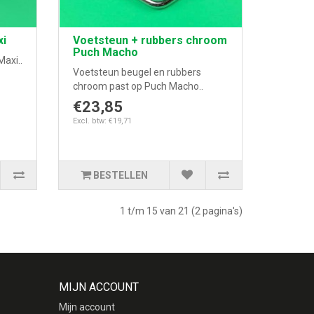
xi
Voetsteun + rubbers chroom
Puch Macho
axi..
Voetsteun beugel en rubbers
chroom past op Puch Macho..
€23,85
Excl. btw: €19,71
BESTELLEN
1 t/m 15 van 21 (2 pagina's)
MIJN ACCOUNT
Mijn account