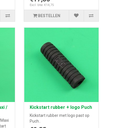
Excl. btw: €14,75
BESTELLEN
xi /
Kickstart rubber + logo Puch
Kickstart rubber met logo past op
 Maxi
Puch..
tart