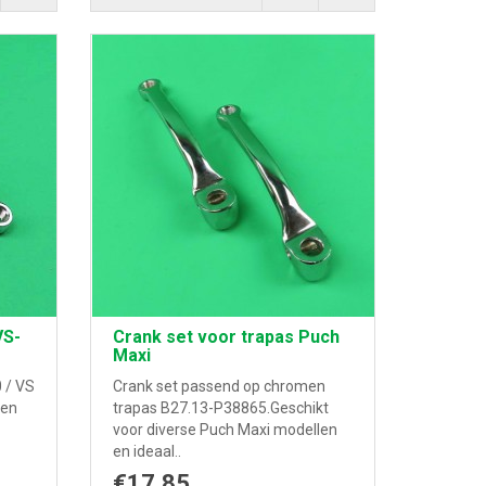
VS-
Crank set voor trapas Puch
Maxi
 / VS
Crank set passend op chromen
len
trapas B27.13-P38865.Geschikt
voor diverse Puch Maxi modellen
en ideaal..
€17,85