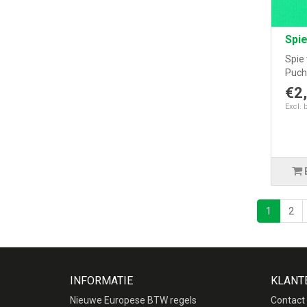
Spie
Spie 
Puch.
€2
Excl. 
1
2
INFORMATIE
KLANT
Nieuwe Europese BTW regels
Contact