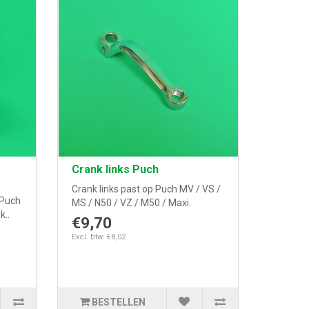
Crank links Puch
Crank links past op Puch MV / VS /
 Puch
MS / N50 / VZ / M50 / Maxi..
k..
€9,70
Excl. btw: €8,02
BESTELLEN