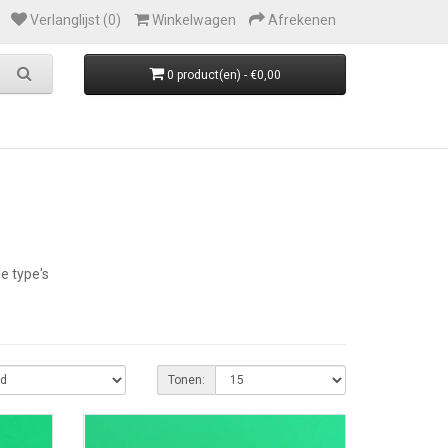
Verlanglijst (0)
Winkelwagen
Afrekenen
0 product(en) - €0,00
le type's
Tonen: