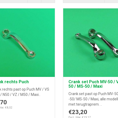
nk rechts Puch
Crank set Puch MV-50 / 
50 / MS-50 / Maxi
k rechts past op Puch MV / VS
Crank set past op Puch MV-50
/ N50 / VZ / M50 / Maxi..
-50/ MS-50 / Maxi, alle model
,70
met terugtraprem. ..
btw: €8,02
€23,20
Excl. btw: €19,17