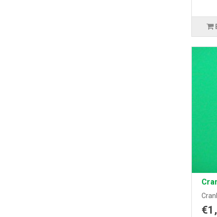
Cra
Crank
€1