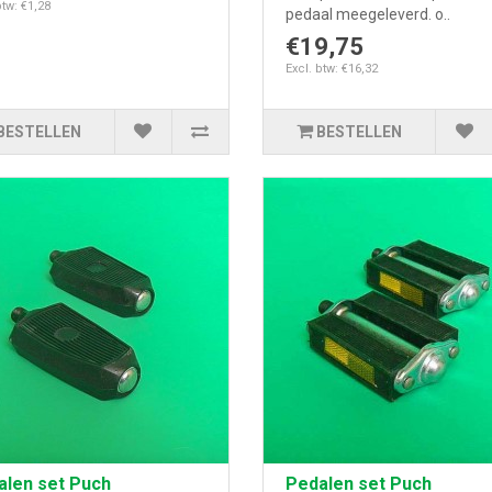
btw: €1,28
pedaal meegeleverd. o..
€19,75
Excl. btw: €16,32
BESTELLEN
BESTELLEN
alen set Puch
Pedalen set Puch