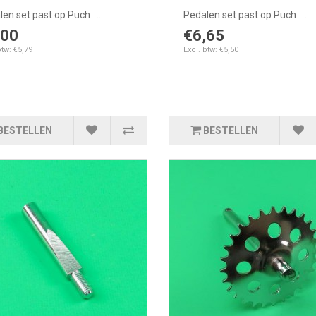
en set past op Puch ..
Pedalen set past op Puch ..
,00
€6,65
btw: €5,79
Excl. btw: €5,50
BESTELLEN
BESTELLEN