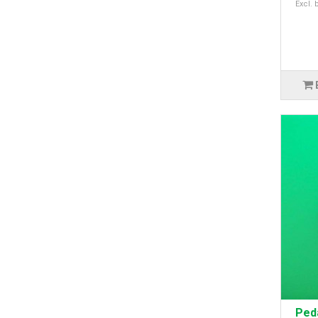
Excl. 
Ped