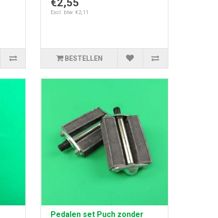
€2,55
Excl. btw: €2,11
BESTELLEN
Pedalen set Puch zonder