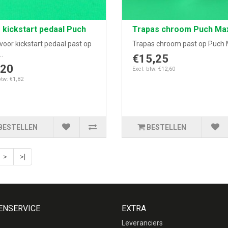
 kickstart pedaal Puch
Trapas chroom Puch Ma
voor kickstart pedaal past op
Trapas chroom past op Puch M
.
€15,25
,20
Excl. btw: €12,60
btw: €1,82
BESTELLEN
BESTELLEN
>
>|
ENSERVICE
EXTRA
Leveranciers