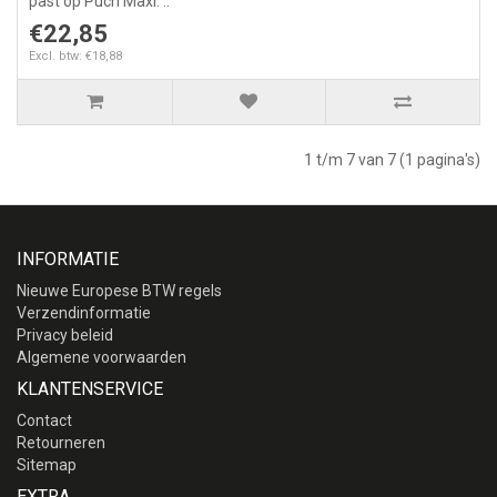
past op Puch Maxi. ..
€22,85
Excl. btw: €18,88
1 t/m 7 van 7 (1 pagina's)
INFORMATIE
Nieuwe Europese BTW regels
Verzendinformatie
Privacy beleid
Algemene voorwaarden
KLANTENSERVICE
Contact
Retourneren
Sitemap
EXTRA