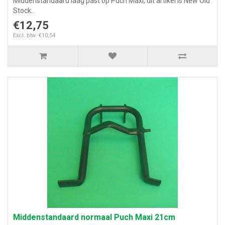
Middenstandaard laag past op Puch Maxi, dit artikel is New Old
Stock..
€12,75
Excl. btw: €10,54
Middenstandaard normaal Puch Maxi 21cm