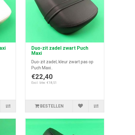
axi
Duo-zit zadel zwart Puch
Maxi
Duo-zit zadel, kleur zwart pas op
Puch Maxi..
€22,40
Excl. btw: €18,51
BESTELLEN