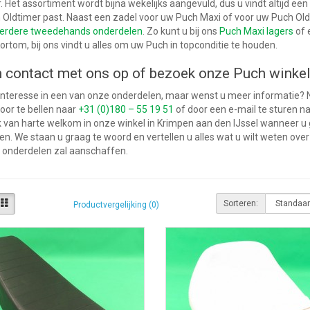
. Het assortiment wordt bijna wekelijks aangevuld, dus u vindt altijd een
Oldtimer past. Naast een zadel voor uw Puch Maxi of voor uw Puch Oldti
rdere tweedehands onderdelen
. Zo kunt u bij ons
Puch Maxi lagers
of 
Kortom, bij ons vindt u alles om uw Puch in topconditie te houden.
contact met ons op of bezoek onze Puch winke
interesse in een van onze onderdelen, maar wenst u meer informatie?
oor te bellen naar
+31 (0)180 – 55 19 51
of door een e-mail te sturen n
 van harte welkom in onze winkel in Krimpen aan den IJssel wanneer u
n. We staan u graag te woord en vertellen u alles wat u wilt weten over
e onderdelen zal aanschaffen.
Sorteren:
Productvergelijking (0)