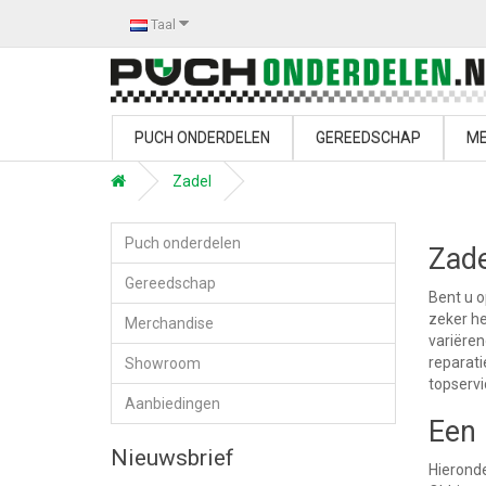
Taal
PUCH ONDERDELEN
GEREEDSCHAP
ME
Zadel
Puch onderdelen
Zade
Gereedschap
Bent u o
zeker he
Merchandise
variëren
reparat
Showroom
topservi
Aanbiedingen
Een 
Nieuwsbrief
Hieronde