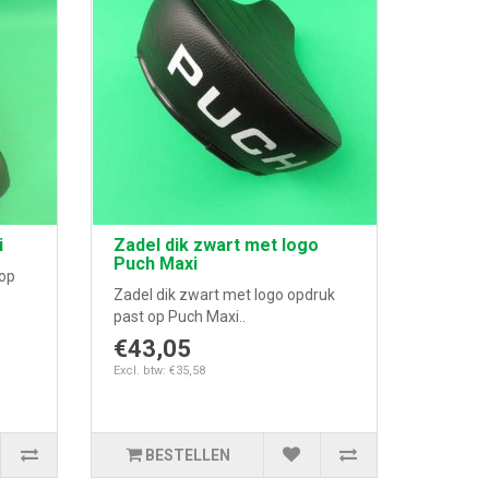
i
Zadel dik zwart met logo
Puch Maxi
 op
Zadel dik zwart met logo opdruk
past op Puch Maxi..
€43,05
Excl. btw: €35,58
BESTELLEN