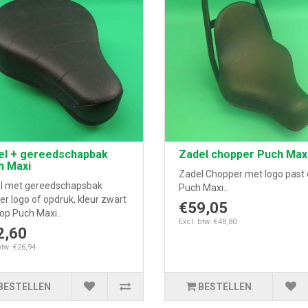
el + gereedschapbak
Zadel chopper Puch Max
h Maxi
Zadel Chopper met logo past
l met gereedschapsbak
Puch Maxi..
r logo of opdruk, kleur zwart
€59,05
op Puch Maxi..
Excl. btw: €48,80
2,60
btw: €26,94
BESTELLEN
BESTELLEN