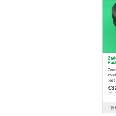
Zad
Puc
Zade
zonde
past 
€3
Excl. 