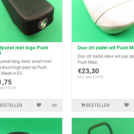
dyseat met logo Puch
Duo-zit zadel wit Puch M
i
Duo-zit zadel, kleur wit pas op
yseat lang, kleur zwart met
Puch Maxi..
rduurd logo past op Puch
€23,30
 Made in EU..
Excl. btw: €19,26
1,75
btw: €51,03
BESTELLEN
BESTELLEN