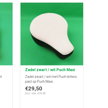
Zadel zwart / wit Puch Maxi
el
Zadel zwart / wit met Puch letters
past op Puch Maxi..
€29,50
Excl. btw: €24,38