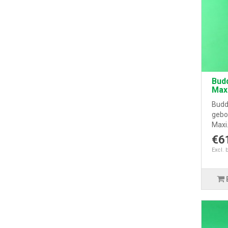
Bud
Max
Budd
gebo
Maxi.
€6
Excl. 