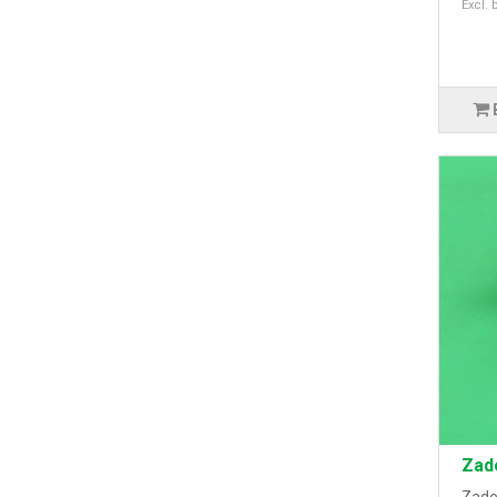
Excl. 
Zad