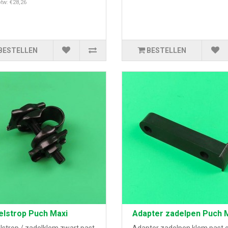
btw: €28,26
BESTELLEN
BESTELLEN
elstrop Puch Maxi
Adapter zadelpen Puch 