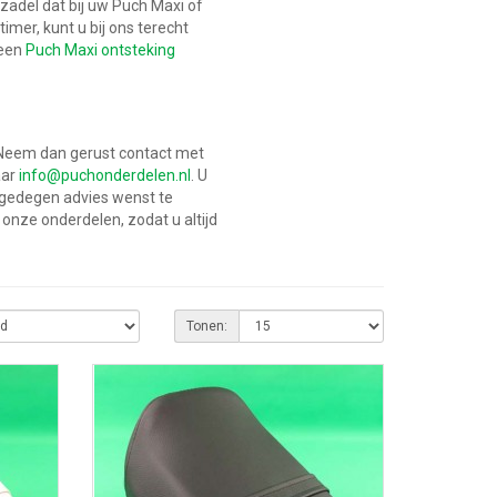
 zadel dat bij uw Puch Maxi of
mer, kunt u bij ons terecht
een
Puch Maxi ontsteking
l
 Neem dan gerust contact met
aar
info@puchonderdelen.nl
. U
 gedegen advies wenst te
 onze onderdelen, zodat u altijd
Tonen: