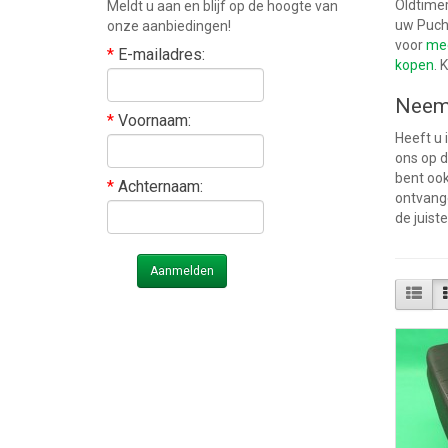
Oldtimer
Meldt u aan en blijf op de hoogte van
uw Puch 
onze aanbiedingen!
voor
mee
*
E-mailadres:
kopen
. 
Neem 
*
Voornaam:
Heeft u 
ons op d
bent ook
*
Achternaam:
ontvange
de juist
Aanmelden