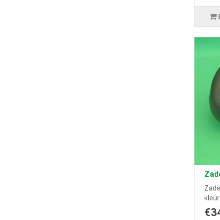
Zad
Zadel
kleur
€3