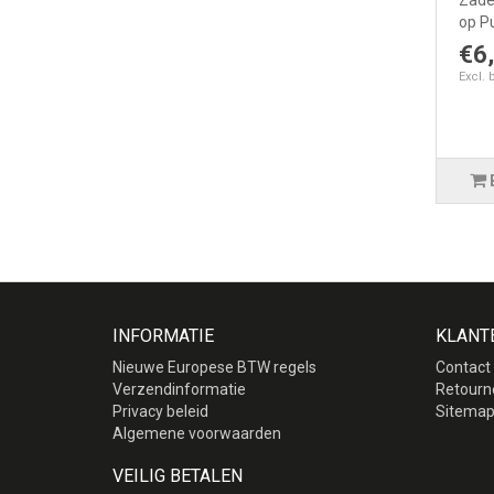
Zade
op Pu
€6
Excl. 
INFORMATIE
KLANT
Nieuwe Europese BTW regels
Contact
Verzendinformatie
Retourn
Privacy beleid
Sitema
Algemene voorwaarden
VEILIG BETALEN