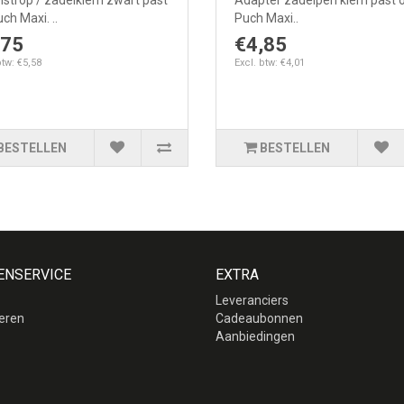
lstrop / zadelklem zwart past
Adapter zadelpen klem past 
ch Maxi. ..
Puch Maxi..
,75
€4,85
btw: €5,58
Excl. btw: €4,01
BESTELLEN
BESTELLEN
ENSERVICE
EXTRA
Leveranciers
eren
Cadeaubonnen
p
Aanbiedingen