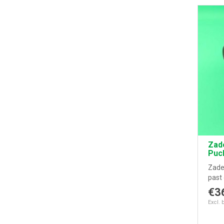
Zade
Puc
Zade
past 
€3
Excl. 