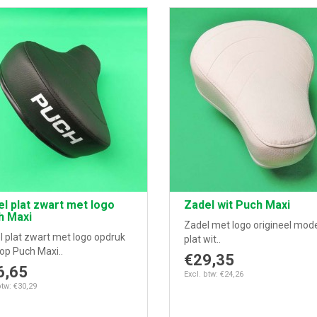
l plat zwart met logo
Zadel wit Puch Maxi
h Maxi
Zadel met logo origineel mod
l plat zwart met logo opdruk
plat wit..
op Puch Maxi..
€29,35
6,65
Excl. btw: €24,26
btw: €30,29