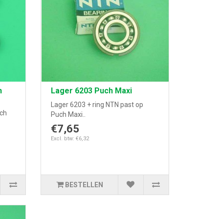
h
Lager 6203 Puch Maxi
Lager 6203 + ring NTN past op
uch
Puch Maxi..
€7,65
Excl. btw: €6,32
BESTELLEN