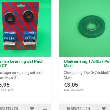
r en keerring set Puch
Oliekeerring 17x40x7 Pu
i OT
Maxi
s lager en keerring set past
Oliekeerring 17x40x7 dubbel 
uch Maxi OT..
Maxi..
5,95
€3,05
btw: €13,18
Excl. btw: €2,52
BESTELLEN
BESTELLEN