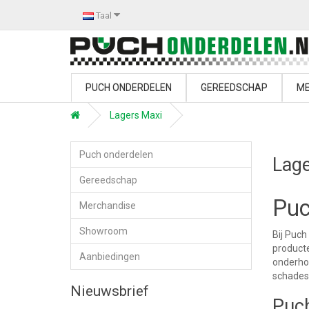
Taal
PUCH ONDERDELEN
GEREEDSCHAP
ME
Lagers Maxi
Puch onderdelen
Lage
Gereedschap
Puc
Merchandise
Showroom
Bij Puch
producte
Aanbiedingen
onderhou
schades.
Nieuwsbrief
Puch