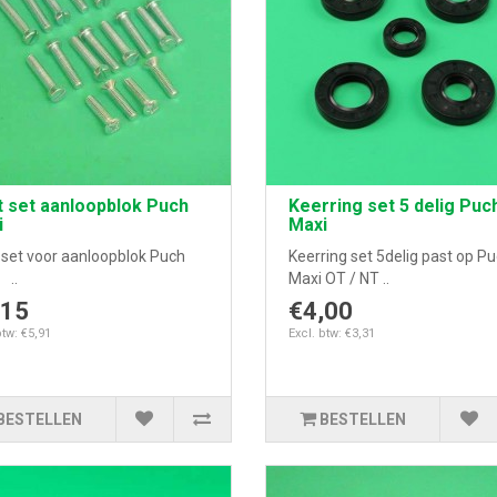
 set aanloopblok Puch
Keerring set 5 delig Puc
i
Maxi
 set voor aanloopblok Puch
Keerring set 5delig past op P
 ..
Maxi OT / NT ..
,15
€4,00
btw: €5,91
Excl. btw: €3,31
BESTELLEN
BESTELLEN