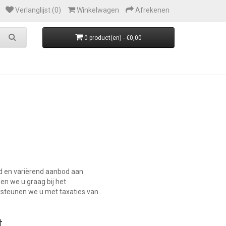
Verlanglijst (0)
Winkelwagen
Afrekenen
0 product(en) - €0,00
id en variërend aanbod aan
en we u graag bij het
ersteunen we u met taxaties van
t