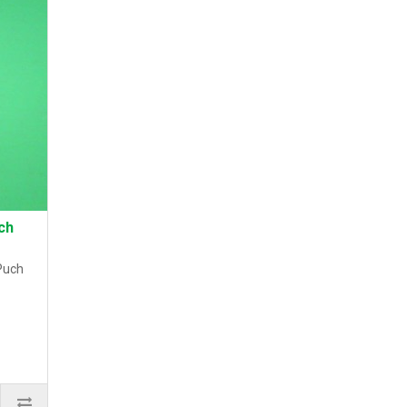
ch
Puch