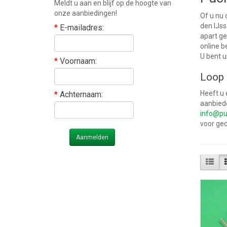
Meldt u aan en blijf op de hoogte van
onze aanbiedingen!
Of u nu 
den IJss
*
E-mailadres:
apart ge
online b
U bent u
*
Voornaam:
Loop 
Heeft u 
*
Achternaam:
aanbied
info@pu
voor ge
Aanmelden