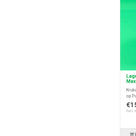
Lage
Max
Kruka
op P
€1
Excl. 