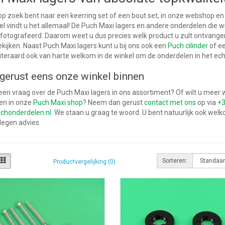
op zoek bent naar een keerring set of een bout set, in onze webshop en
el vindt u het allemaal! De Puch Maxi lagers en andere onderdelen die 
fotografeerd. Daarom weet u dus precies welk product u zult ontvange
ekijken. Naast Puch Maxi lagers kunt u bij ons ook een
Puch cilinder
of e
iteraard ook van harte welkom in de winkel om de onderdelen in het ec
gerust eens onze winkel binnen
een vraag over de Puch Maxi lagers in ons assortiment? Of wilt u meer
en in onze
Puch Maxi shop
? Neem dan gerust
contact met ons
op via
+3
chonderdelen.nl
. We staan u graag te woord. U bent natuurlijk ook we
degen advies.
Sorteren:
Productvergelijking (0)