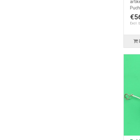
artik
Puch 
€5
Excl. 