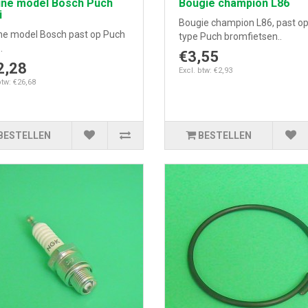
ine model Bosch Puch
Bougie champion L86
i
Bougie champion L86, past op
ne model Bosch past op Puch
type Puch bromfietsen..
.
€3,55
2,28
Excl. btw: €2,93
btw: €26,68
BESTELLEN
BESTELLEN