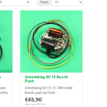
Tonen:
g
Ontsteking 6V 15 Bosch
Puch
usan
Ontsteking 6V 15 / 5- 3W model
rechts
Bosch, past op Puch..
€45,90
Excl. btw: €37,93