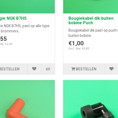
gie NGK B7HS
Bougiekabel dik buiten
bobine Puch
e NGK B7HS, past op alle type
Bougiekabel dik past op puch
 brommers..
buiten bobine..
,55
€1,00
btw: €2,93
Excl. btw: €0,83
BESTELLEN
BESTELLEN