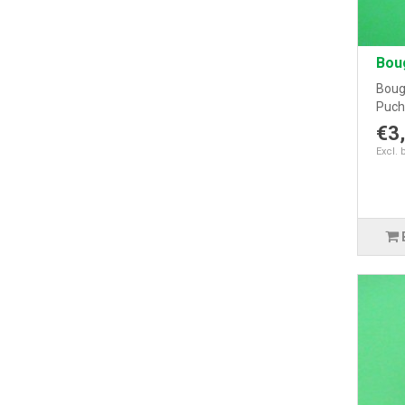
Bou
Bougi
Puch
€3
Excl. 