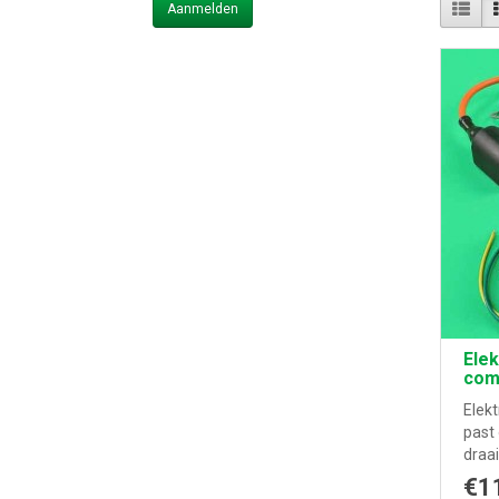
Aanmelden
Elek
com
Elek
past 
draai
€1