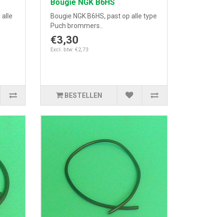
Bougie NGK B6HS
 alle
Bougie NGK B6HS, past op alle type
Puch brommers..
€3,30
Excl. btw: €2,73
BESTELLEN