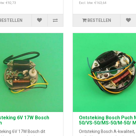
btw: €92,73
Excl. btw: €163,64
BESTELLEN
BESTELLEN
steking 6V 17W Bosch
Ontsteking Bosch Puch 
h
50/VS-50/MS-50/M-50/ M
teking 6V 17W Bosch dit
Ontsteking Bosch A-kwaliteit, 