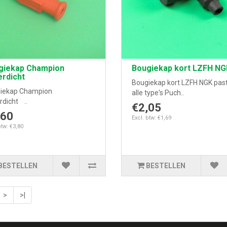
giekap Champion
Bougiekap kort LZFH NG
rdicht
Bougiekap kort LZFH NGK pas
iekap Champion
alle type's Puch..
rdicht ..
€2,05
,60
Excl. btw: €1,69
btw: €3,80
BESTELLEN
BESTELLEN
>
>|