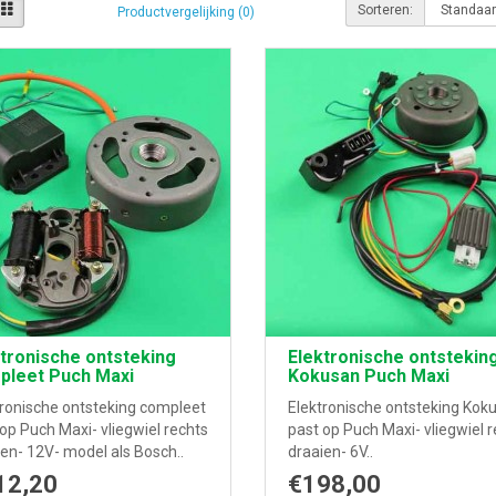
Sorteren:
Productvergelijking (0)
tronische ontsteking
Elektronische ontstekin
pleet Puch Maxi
Kokusan Puch Maxi
tronische ontsteking compleet
Elektronische ontsteking Kok
op Puch Maxi- vliegwiel rechts
past op Puch Maxi- vliegwiel 
en- 12V- model als Bosch..
draaien- 6V..
12,20
€198,00