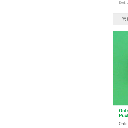
Excl. 
Ont
Puc
Onts