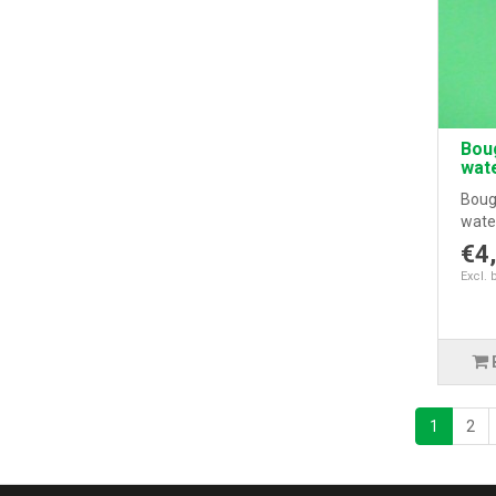
Bou
wate
Boug
wate
€4
Excl. 
1
2