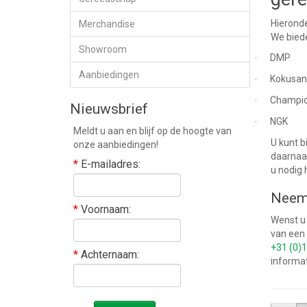
Hieronde
Merchandise
We bied
Showroom
DMP
·
Aanbiedingen
Kokusan
·
Champi
·
Nieuwsbrief
NGK
·
Meldt u aan en blijf op de hoogte van
U kunt b
onze aanbiedingen!
daarnaas
*
E-mailadres:
u nodig 
Neem 
*
Voornaam:
Wenst u
van een 
+31 (0)1
*
Achternaam:
informat