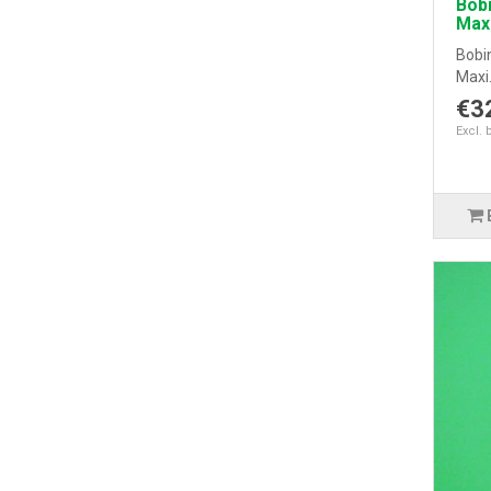
Bob
Max
Bobi
Maxi.
€3
Excl. 