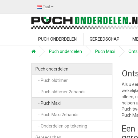
Taal
PUCH ONDERDELEN
GEREEDSCHAP
ME
Puch onderdelen
Puch Maxi
Onts
Puch onderdelen
Onts
- Puch oldtimer
Als u ee
wekelijk
- Puch oldtimer 2ehands
alleen; 
helpen u
- Puch Maxi
Puch twe
- Puch Maxi 2ehands
Puch Ma
- Onderdelen op tekening
Een 
ger
Gereedschap