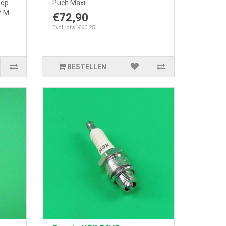
 op
Puch Maxi..
 M-..
€72,90
Excl. btw: €60,25
BESTELLEN