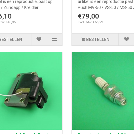
el is een reproductie, past op
artikel is een reproductie past
/ Zundapp / Kreidler..
Puch MV-50 / VS-50 / MS-50 /
6,10
€79,00
btw: €46,36
Excl. btw: €65,29
BESTELLEN
BESTELLEN