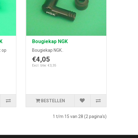
K
Bougiekap NGK
t op
Bougiekap NGK..
€4,05
Excl. btw: €3,35
BESTELLEN
1 t/m 15 van 28 (2 pagina's)